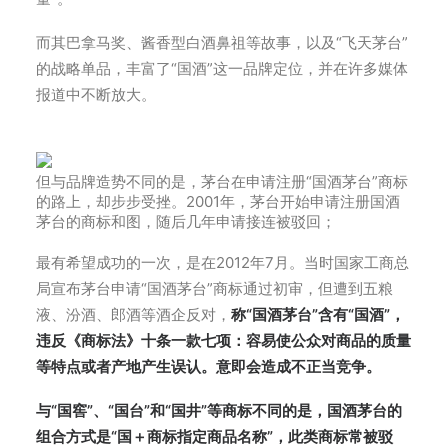
而其巴拿马奖、酱香型白酒鼻祖等故事，以及“飞天茅台”
的战略单品，丰富了“国酒”这一品牌定位，并在许多媒体
报道中不断放大。
但与品牌造势不同的是，茅台在申请注册“国酒茅台”商标
的路上，却步步受挫。2001年，茅台开始申请注册国酒
茅台的商标和图，随后几年申请接连被驳回；
最有希望成功的一次，是在2012年7月。当时国家工商总
局宣布茅台申请“国酒茅台”商标通过初审，但遭到五粮
液、汾酒、郎酒等酒企反对，
称“国酒茅台”含有“国酒”，
违反《商标法》十条一款七项：容易使公众对商品的质量
等特点或者产地产生误认。意即会造成不正当竞争。
与“国窖”、“国台”和“国井”等商标不同的是，国酒茅台的
组合方式是“国＋商标指定商品名称”，此类商标常被驳