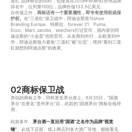
道杠”品牌标记的同时，也使其在2019年BrandZ全球品牌
排名中，位列第100位，品牌价值133.5亿美元。
在价值之外，
商标还有一个重要属性，即专有使用权或保
护权。
在“三道杠”保卫战中，阿迪达斯曾与shoe
Branding Europe、特斯拉、forever 21、Puma、
Ecco、Marc Jacobs、skechers打过官司，国内冒仿阿
迪达斯的“小金蛋”也吃官司。从友商到外行，从欧美到中
华，阿迪达斯致力避免“三道杠”被“分流”，维持“看到三道
杠就想到阿迪达斯”的效果。
02
商标保卫战
类似的商标之争，同样发生茅台身上。6月30日，“国酒
茅台”在更名“贵州茅台”后，此前的“国酒茅台”商标全线停
用。
此前多年，
茅台酒一直沿用“国酒”之名作为品牌“视觉
锤”
。从线下店面、线上网店到各大酒厂等地，都能看见