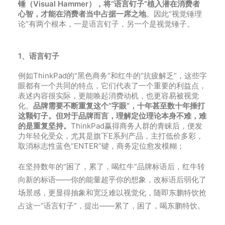
锤（Visual Hammer），将“语言钉子”植入潜在消费者
心智，才能在消费者当中占据一席之地
。因此“视觉锤理
论”有两个根本，一是语言钉子，另一个是视觉锤子。
1、语言钉子
例如ThinkPad的“黑色商务”和红牛的“抗疲解乏”，这些字
眼都有一个共同的特点，它们代表了一个重要的利益点，
表述内容很实际，更能唤起消费动机，也更容易被视觉
化。
品牌需要不断重复这个“字眼”，十年甚至数十年捶打
这颗钉子。但对于品牌而言，理解定位理论本身不难，难
的是重复坚持。
ThinkPad赢得商务人群的青睐后，便发
力年轻化受众，尤其是旗下E系列产品，主打低价多彩，
取消标志性蓝色“ENTER”键，商务定位愈发模糊；
在坚持数年的“困了，累了，喝红牛”品牌标语后，红牛转
向新的标语——你的能量超乎你的想象，改标语后弱化了
场景感，更显得抽象和宽泛难以视觉化，随即东鹏特饮抢
占这一“语言钉子”，提出——累了，困了，喝东鹏特饮。