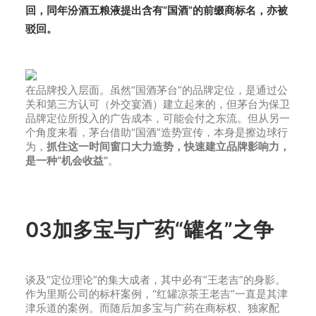
回，同年汾酒五粮液提出含有“国酒”的前缀商标名，亦被
驳回。
在品牌投入层面。虽然“国酒茅台”的品牌定位，是通过公
关和第三方认可（外交宴酒）建立起来的，但茅台为保卫
品牌定位所投入的广告成本，可能会付之东流。但从另一
个角度来看，茅台借助“国酒”造势宣传，本身是擦边球行
为，
抓住这一时间窗口大力造势，快速建立品牌影响力，
是一种“机会收益”
。
03加多宝与广药“罐名”之争
谈及“定位理论”的集大成者，其中必有“王老吉”的身影。
作为里斯公司的标杆案例，“红罐凉茶王老吉”一直是其津
津乐道的案例。而随后加多宝与广药在商标权、独家配