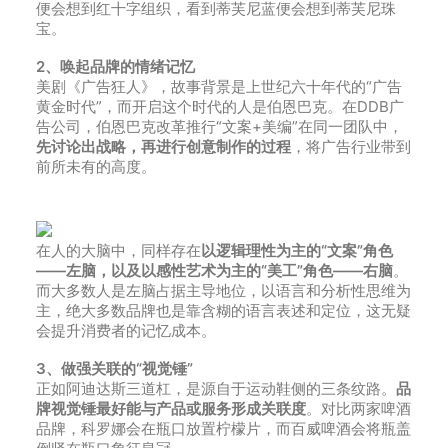
便会想到红十字组织，看到蒂芙尼蓝便会想到蒂芙尼珠
宝。
2、唤起品牌的情绪记忆
美剧《广告狂人》，故事背景是上世纪六十年代的“广告
黄金时代”，而开启这个时代的人是伯恩巴克。在DDB广
告公司，伯恩巴克改革推行“文案+美编”在同一团队中，
先讨论出战略，再进行创意制作的过程
，将广告行业带到
前所未有的高度。
在人的大脑中，同样存在
以逻辑理性为主的“文案”角色
——左脑，以及以感性艺术为主的“美工”角色——右脑
。
而大多数人是左脑占据主导地位，以语言和分析性思维为
主，绝大多数品牌也是靠含糊的语言表述和定位，这无疑
会提升消费者的记忆成本。
3、做强关联的“视觉锤”
正如阿迪达斯三道杠，是源自于运动鞋侧的三条纹路。
品
牌视觉锤最好能与产品或服务形成关联度
。对比两家啤酒
品牌，科罗娜会在瓶口放置柠檬片，而百威啤酒会将瓶盖