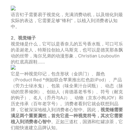
语言钉子需要易于视觉化，充满消费动机，以及细化到最
实际的表达，它需要足够“锋利”，以植入到消费者认知
中。
2、视觉锤子
视觉锤是什么，它可以是香奈儿的五号香水瓶，可口可乐
的圣诞老人，特斯拉创始人马斯克，也可以是德芙那条飘
动的丝带，海尔兄弟的动漫形象，Christian Louboutin
的红底高跟鞋……
它是一种视觉印记，包含形状（金拱门）、颜色
（Product Red *例如联合苹果推出红色款iPod）、产品
（劳力士绿水鬼）、包装（味全果汁台词瓶）、动态（脉
动的世界倾倒）、创始人（肯德基老爷爷）、符号（耐克
的钩子）、名人（乔丹与AJ）、动物（京东小狗JOY）和
历史传承（百年老字号）。消费者看到它就会联想到品
牌，它被深深地植入到消费者心智中。因此，
视觉锤需要
满足两个重要属性，首先它是一种视觉符号，其次它需要
植入到消费者心智中
。正如三道杠，国酒和红罐凉茶，它
们能快速建立品牌认知。