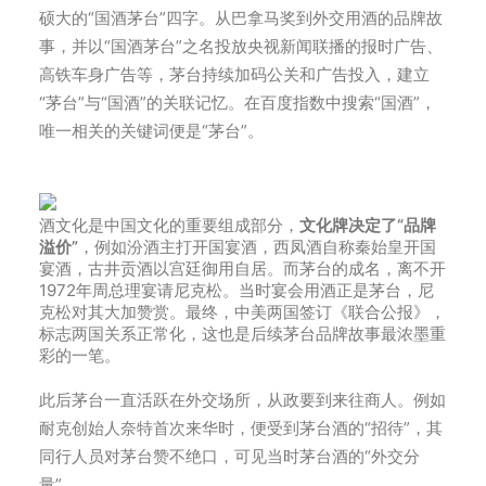
硕大的“国酒茅台”四字。从巴拿马奖到外交用酒的品牌故
事，并以“国酒茅台”之名投放央视新闻联播的报时广告、
高铁车身广告等，茅台持续加码公关和广告投入，建立
“茅台”与“国酒”的关联记忆。在百度指数中搜索“国酒”，
唯一相关的关键词便是“茅台”。
酒文化是中国文化的重要组成部分，
文化牌决定了“品牌
溢价”
，例如汾酒主打开国宴酒，西凤酒自称秦始皇开国
宴酒，古井贡酒以宫廷御用自居。而茅台的成名，离不开
1972年周总理宴请尼克松。当时宴会用酒正是茅台，尼
克松对其大加赞赏。最终，中美两国签订《联合公报》，
标志两国关系正常化，这也是后续茅台品牌故事最浓墨重
彩的一笔。
此后茅台一直活跃在外交场所，从政要到来往商人。例如
耐克创始人奈特首次来华时，便受到茅台酒的“招待”，其
同行人员对茅台赞不绝口，可见当时茅台酒的“外交分
量”。