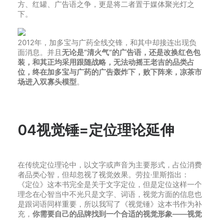
方、红罐、广告语之争，更是将二者置于媒体聚光灯之
下。
2012年，加多宝与广药全线交锋，和其中却接连出现负
面消息。并且
无论是“清火气”的广告语，还是改换红色包
装，和其正均采用跟随战略，无法动摇王老吉的品类占
位，终在加多宝与广药的广告轰炸下，败下阵来，凉茶市
场进入双寡头模型
。
04
视觉锤=定位理论延伸
在传统定位理论中，以文字或声音为主要形式，占位消费
者品类心智，但却忽视了视觉效果。劳拉·里斯指出：
《定位》这本书完全是关于文字定位，但是定位这样一个
理念在心智当中不光只是文字、词语，视觉方面的信息也
是跟词语同样重要，所以我写了《视觉锤》这本书作为补
充，
你需要自己的品牌找到一个合适的视觉形象——视觉